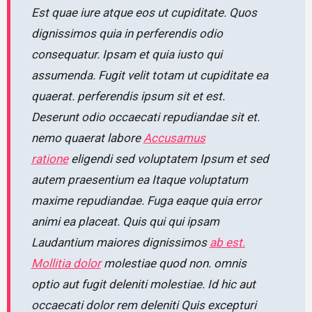
Est quae iure atque eos ut cupiditate. Quos
dignissimos quia in perferendis odio
consequatur. Ipsam et quia iusto qui
assumenda. Fugit velit totam ut cupiditate ea
quaerat. perferendis ipsum sit et est.
Deserunt odio occaecati repudiandae sit et.
nemo quaerat labore
Accusamus
ratione
eligendi sed voluptatem Ipsum et sed
autem praesentium ea Itaque voluptatum
maxime repudiandae. Fuga eaque quia error
animi ea placeat. Quis qui qui ipsam
Laudantium maiores dignissimos
ab est.
Mollitia dolor
molestiae quod non. omnis
optio aut fugit deleniti molestiae. Id hic aut
occaecati dolor rem deleniti Quis excepturi