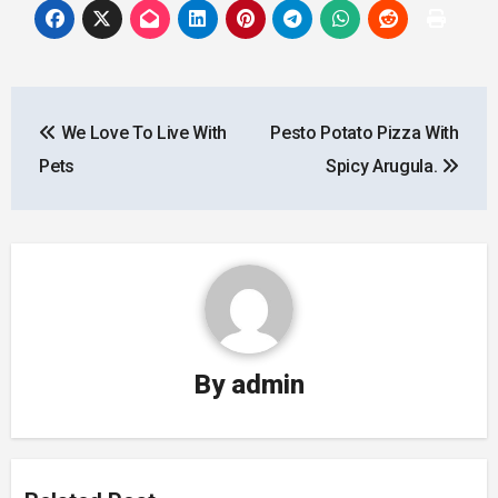
Post
We Love To Live With
Pesto Potato Pizza With
navigation
Pets
Spicy Arugula.
By
admin