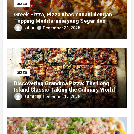
pizza
Greek Pizza, Pizza Khas Yunani dengan
Topping Mediterania yang Segar dan
Gurih
admin
December 31, 2025
pizza
Discovering Grandma Pizza: The Long
Island Classic Taking the Culinary World
by Storm
admin
December 12, 2025