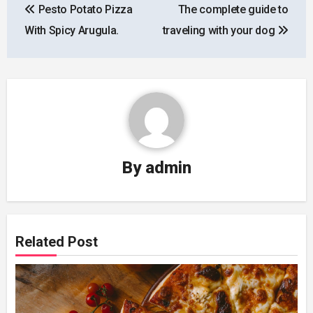
Pesto Potato Pizza
The complete guide to
navigation
With Spicy Arugula.
traveling with your dog
By
admin
Related Post